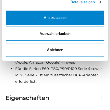
Details zeigen
Ihre Vorteile im Überblick
Alle zulassen
Direkte Einbindung von steinau Antrieben in die
gängigsten Smart-Home-Plattformen
Auswahl erlauben
Komfortable Steuerung per Sprache oder App–
Integrierter Taster für zusätzliche manuelle
Bedienung vor Ort
Ablehnen
Flexible Nutzung mit mehreren Endgeräten
(Apple, Amazon, Google)Hinweis
Für die Serien E60, P80/P90/P100 Serie 4 sowie
RT75 Serie 2 ist ein zusätzlicher HCP-Adapter
erforderlich.
Eigenschaften