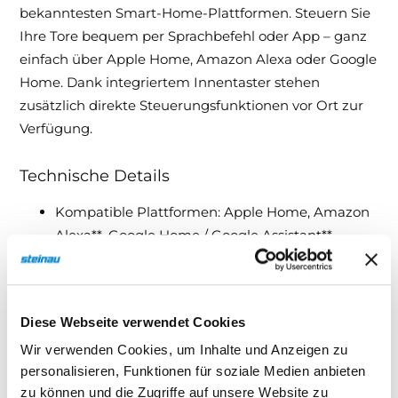
bekanntesten Smart-Home-Plattformen. Steuern Sie
Ihre Tore bequem per Sprachbefehl oder App – ganz
einfach über Apple Home, Amazon Alexa oder Google
Home. Dank integriertem Innentaster stehen
zusätzlich direkte Steuerungsfunktionen vor Ort zur
Verfügung.
Technische Details
Kompatible Plattformen: Apple Home, Amazon
Alexa**, Google Home / Google Assistant**
Integrierter Innentaster: Impuls, Licht,
Teilöffnung– Anschluss: 7 m Anschlussleitung, 6-
adrig
Diese Webseite verwendet Cookies
Schutzart: nur für trockene Räume geeignet–
Wir verwenden Cookies, um Inhalte und Anzeigen zu
Betriebsspannung: 24 V DC
personalisieren, Funktionen für soziale Medien anbieten
Gehäusefarbe: Reinweiß (RAL 9010)– Maße (B ×
zu können und die Zugriffe auf unsere Website zu
H × T): 80 × 80 × 35 mm