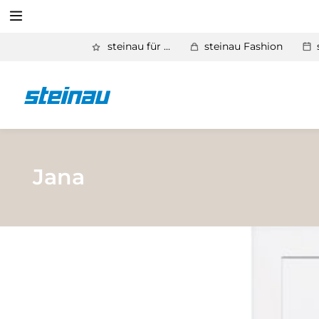
Suchen
steinau für ...
steinau Fashion
Zurück
Produkte
Suchen
Basic Aktionen 2026
Türen & Zargen
Jana
Tore
Industrie, Gewerbe, Öffentliche Hand
Antriebe
Stauraum­systeme