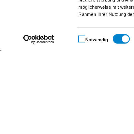
möglicherweise mit weiter
Rahmen Ihrer Nutzung der
Einwilligungsauswahl
Notwendig
Maßgeschneidert für 
Kontakt
Steinau KG
Im Ohl 14b
59757 Arnsberg
+49 2932 4906-9000
info@steinau.com