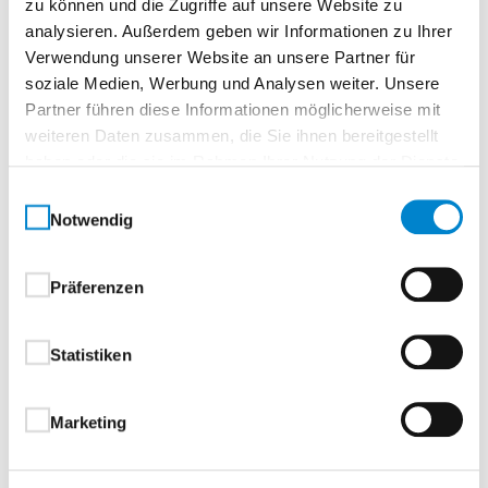
zu können und die Zugriffe auf unsere Website zu
Zur Merkliste
analysieren. Außerdem geben wir Informationen zu Ihrer
Verwendung unserer Website an unsere Partner für
soziale Medien, Werbung und Analysen weiter. Unsere
Partner führen diese Informationen möglicherweise mit
weiteren Daten zusammen, die Sie ihnen bereitgestellt
haben oder die sie im Rahmen Ihrer Nutzung der Dienste
gesammelt haben.
Einwilligungsauswahl
Notwendig
Beschreibung
Eigenschaften
Drücker & Griffe
Präferenzen
Beschreibung
Statistiken
Marketing
Aluminium-Haustüren
1-flügelig