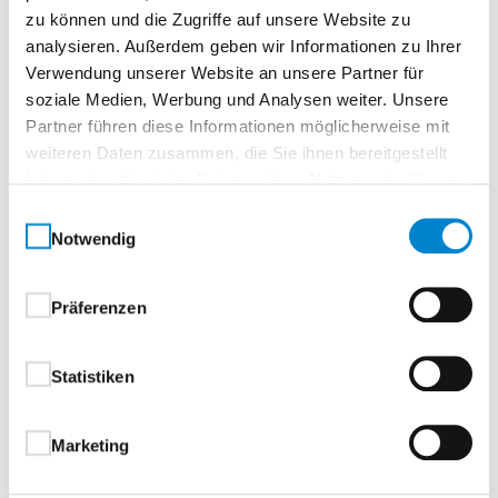
Zur Merkliste
zu können und die Zugriffe auf unsere Website zu
analysieren. Außerdem geben wir Informationen zu Ihrer
Verwendung unserer Website an unsere Partner für
soziale Medien, Werbung und Analysen weiter. Unsere
Partner führen diese Informationen möglicherweise mit
weiteren Daten zusammen, die Sie ihnen bereitgestellt
haben oder die sie im Rahmen Ihrer Nutzung der Dienste
gesammelt haben.
Einwilligungsauswahl
Notwendig
Beschreibung
Eigenschaften
Drücker & Griffe
Präferenzen
Beschreibung
Statistiken
Aluminium-Haustüren
Marketing
1-flügelig