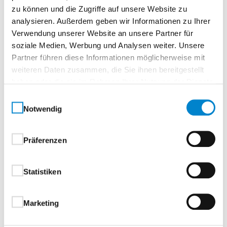
Zur Merkliste
zu können und die Zugriffe auf unsere Website zu
analysieren. Außerdem geben wir Informationen zu Ihrer
Verwendung unserer Website an unsere Partner für
soziale Medien, Werbung und Analysen weiter. Unsere
Partner führen diese Informationen möglicherweise mit
weiteren Daten zusammen, die Sie ihnen bereitgestellt
haben oder die sie im Rahmen Ihrer Nutzung der Dienste
gesammelt haben.
Einwilligungsauswahl
Notwendig
Beschreibung
Eigenschaften
Drücker & Griffe
Präferenzen
Beschreibung
Statistiken
Aluminium-Haustüren
Marketing
1-flügelig