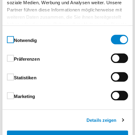
soziale Medien, Werbung und Analysen weiter. Unsere
Partner führen diese Informationen möglicherweise mit
VersioGlas Cotton like
weiteren Daten zusammen, die Sie ihnen bereitgestellt
haben oder die sie im Rahmen Ihrer Nutzung der Dienste
GP002Hygge Grau Glasart ESG Clear,Digitaldruck
gesammelt haben.
Einwilligungsauswahl
Kreativität trifft Klarheit:
Notwendig
Mit der KARO+ Kollektion setzen Sie auf moderne
Präferenzen
Glastüren mit einem besonderen Designanspruch.
Geometrische Formen wie Karos, Linien und Muster
verwandeln Glas in ein stilvolles Gestaltungselement,
Statistiken
das Ihren Wohnräumen Individualität und Struktur
verleiht.
Marketing
Mehr als nur Tür – ein Designelement:
KARO+ Glastüren überzeugen nicht nur durch ihre
Details zeigen
optische Raffinesse, sondern auch durch ihre
Vielseitigkeit. Ob als Blickfang im Eingangsbereich,