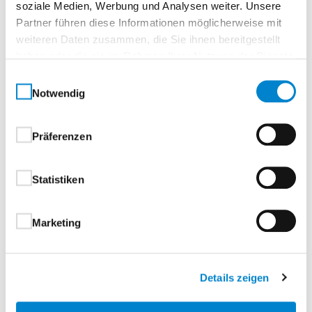
soziale Medien, Werbung und Analysen weiter. Unsere
Partner führen diese Informationen möglicherweise mit
VersioGlas Cotton like
weiteren Daten zusammen, die Sie ihnen bereitgestellt
haben oder die sie im Rahmen Ihrer Nutzung der Dienste
GP002Anthrazit Glasart ESG Clear,Digitaldruck
gesammelt haben.
Einwilligungsauswahl
Kreativität trifft Klarheit:
Notwendig
Mit der KARO+ Kollektion setzen Sie auf moderne
Präferenzen
Glastüren mit einem besonderen Designanspruch.
Geometrische Formen wie Karos, Linien und Muster
verwandeln Glas in ein stilvolles Gestaltungselement,
Statistiken
das Ihren Wohnräumen Individualität und Struktur
verleiht.
Marketing
Mehr als nur Tür – ein Designelement:
KARO+ Glastüren überzeugen nicht nur durch ihre
Details zeigen
optische Raffinesse, sondern auch durch ihre
Vielseitigkeit. Ob als Blickfang im Eingangsbereich,