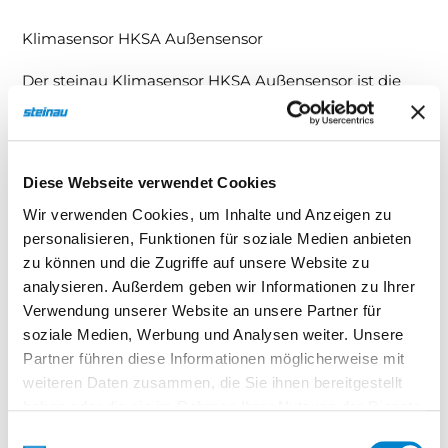
Klimasensor HKSA Außensensor
Der steinau Klimasensor HKSA Außensensor ist die
ideale Ergänzung zum Innensensor HKSI oder HKSI-1.
Er misst die Luftfeuchtigkeit im Außenbereich und
verhindert so, dass das Garagentor bei hoher
Diese Webseite verwendet Cookies
Außenfeuchtigkeit geöffnet wird. Zusätzlich kann er
mit einem bauseitigen Lüftungsgebläse kombiniert
Wir verwenden Cookies, um Inhalte und Anzeigen zu
werden, um eine schnelle und effektive Belüftung der
personalisieren, Funktionen für soziale Medien anbieten
Garage zu ermöglichen.
zu können und die Zugriffe auf unsere Website zu
analysieren. Außerdem geben wir Informationen zu Ihrer
Verwendung unserer Website an unsere Partner für
Technische Details
soziale Medien, Werbung und Analysen weiter. Unsere
Erweiterbarer Außensensor für den Klimasensor
Partner führen diese Informationen möglicherweise mit
HKSI / HKSI-1
weiteren Daten zusammen, die Sie ihnen bereitgestellt
haben oder die sie im Rahmen Ihrer Nutzung der Dienste
Misst die Luftfeuchtigkeit im Außenbereich
gesammelt haben.
Verhindert Toröffnung bei hoher
Einwilligungsauswahl