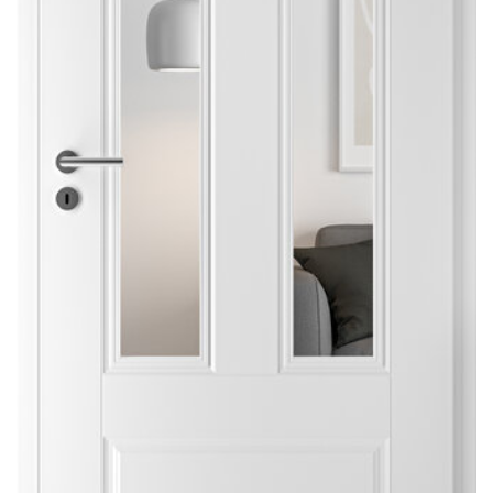
Sonnen- und Insektenschutz
Hochwasser­schutz
Dachboden­treppen