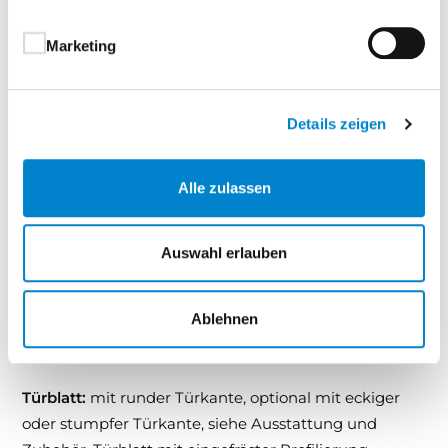
Ihre Vorteile auf einen Blick:
Dezentes, klassisches Design – zeitlos und
Marketing
vielseitig einsetzbar
Echtlack Premium Oberfläche – langlebig,
hochwertig, pflegeleicht
Details zeigen
Zurückhaltende Linienführung – für eine stilvolle
Raumwirkung
Alle zulassen
Kombinierbar mit modernen wie klassischen
Zargen
Auswahl erlauben
Kontur ist die ideale Wahl für alle, die Wert auf
Ablehnen
Understatement, Langlebigkeit und Qualität legen –
mit Stil, aber ohne Aufdringlichkeit.
Türblatt:
mit runder Türkante, optional mit eckiger
oder stumpfer Türkante, siehe Ausstattung und