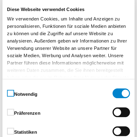
Beschreibung
Diese Webseite verwendet Cookies
Kontur 5 LA2 Echtlack Premium Weiß
Wir verwenden Cookies, um Inhalte und Anzeigen zu
personalisieren, Funktionen für soziale Medien anbieten
zu können und die Zugriffe auf unsere Website zu
Normtür, rundTürelement, Röhrenspanplatte
analysieren. Außerdem geben wir Informationen zu Ihrer
Verwendung unserer Website an unsere Partner für
Kontur – Dezent und stilvoll. Zurückhaltende
soziale Medien, Werbung und Analysen weiter. Unsere
Eleganz. Klassischer Stil.
Partner führen diese Informationen möglicherweise mit
Die Kontur Serie steht für schlichte Schönheit mit
weiteren Daten zusammen, die Sie ihnen bereitgestellt
Substanz. Mit ihrer zurückhaltend eleganten
haben oder die sie im Rahmen Ihrer Nutzung der Dienste
Formensprache fügt sie sich harmonisch in klassische
gesammelt haben.
Einwilligungsauswahl
wie moderne Wohnkonzepte ein – ohne auf Qualität
Notwendig
zu verzichten.Die hochwertige steinau Echtlack
Premium Oberfläche verleiht der Tür eine edle Optik,
Präferenzen
ist zugleich robust und pflegeleicht – ideal für den
stilbewussten Alltag.
Statistiken