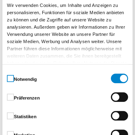
Wir verwenden Cookies, um Inhalte und Anzeigen zu
Wohnwelten passt.Ob zeitlos elegant oder puristisch
personalisieren, Funktionen für soziale Medien anbieten
modern: Dieses Türdesign lässt sich vielseitig
zu können und die Zugriffe auf unsere Website zu
interpretieren und individuell inszenieren. Denn
analysieren. Außerdem geben wir Informationen zu Ihrer
echter Stil kennt keine Grenzen – nur Möglichkeiten.
Verwendung unserer Website an unsere Partner für
soziale Medien, Werbung und Analysen weiter. Unsere
Ihre Vorteile auf einen Blick:
Partner führen diese Informationen möglicherweise mit
weiteren Daten zusammen, die Sie ihnen bereitgestellt
Hochwertige Echtlack-Oberfläche – langlebig,
haben oder die sie im Rahmen Ihrer Nutzung der Dienste
pflegeleicht und edel
gesammelt haben.
Einwilligungsauswahl
Reduziertes Design – für eine klare, ruhige
Notwendig
Raumwirkung
Vielseitig kombinierbar – von klassisch bis
modern
Präferenzen
Zeitlos schön – passend zu jedem
Einrichtungskonzept
Statistiken
Dezent. Stilvoll. Vielseitig. Diese Tür ist die ideale Wahl