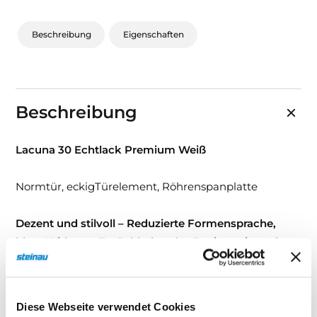
Beschreibung
Eigenschaften
Beschreibung
Lacuna 30 Echtlack Premium Weiß
Normtür, eckigTürelement, Röhrenspanplatte
Dezent und stilvoll – Reduzierte Formensprache,
klare Wirkung. Zurückhaltendes Design mit starker
Präsenz.
Diese Türserie verbindet eine hochwertige
Echtlack-Oberfläche mit einer klaren, reduzierten
Formensprache – und schafft so ein Erscheinungsbild,
Diese Webseite verwendet Cookies
das sowohl in klassische als auch moderne