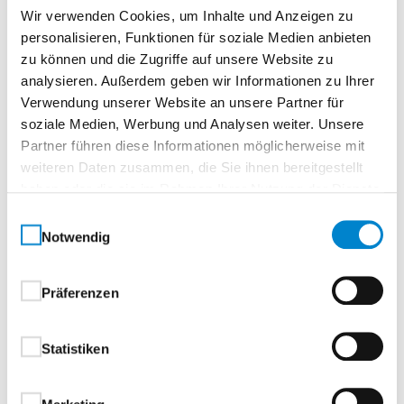
Wir verwenden Cookies, um Inhalte und Anzeigen zu
Wohnwelten passt.Ob zeitlos elegant oder puristisch
personalisieren, Funktionen für soziale Medien anbieten
modern: Dieses Türdesign lässt sich vielseitig
zu können und die Zugriffe auf unsere Website zu
interpretieren und individuell inszenieren. Denn
analysieren. Außerdem geben wir Informationen zu Ihrer
echter Stil kennt keine Grenzen – nur Möglichkeiten.
Verwendung unserer Website an unsere Partner für
soziale Medien, Werbung und Analysen weiter. Unsere
Ihre Vorteile auf einen Blick:
Partner führen diese Informationen möglicherweise mit
weiteren Daten zusammen, die Sie ihnen bereitgestellt
Hochwertige Echtlack-Oberfläche – langlebig,
haben oder die sie im Rahmen Ihrer Nutzung der Dienste
pflegeleicht und edel
gesammelt haben.
Einwilligungsauswahl
Reduziertes Design – für eine klare, ruhige
Notwendig
Raumwirkung
Vielseitig kombinierbar – von klassisch bis
modern
Präferenzen
Zeitlos schön – passend zu jedem
Einrichtungskonzept
Statistiken
Dezent. Stilvoll. Vielseitig. Diese Tür ist die ideale Wahl