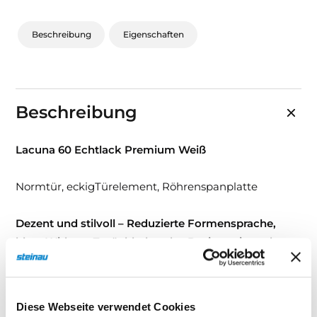
Beschreibung
Eigenschaften
Beschreibung
Lacuna 60 Echtlack Premium Weiß
Normtür, eckigTürelement, Röhrenspanplatte
Dezent und stilvoll – Reduzierte Formensprache,
klare WirkungZurückhaltendes Design mit starker
Präsenz.
Diese Türserie verbindet eine hochwertige
Echtlack-Oberfläche mit einer klaren, reduzierten
Formensprache – und schafft so ein Erscheinungsbild,
Diese Webseite verwendet Cookies
das sowohl in klassische als auch moderne