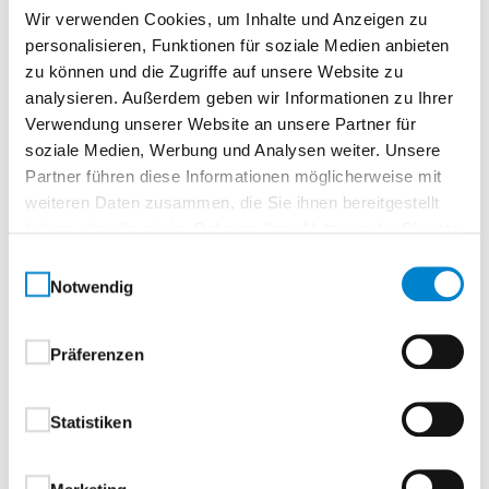
Wir verwenden Cookies, um Inhalte und Anzeigen zu
Wohnwelten passt.Ob zeitlos elegant oder puristisch
personalisieren, Funktionen für soziale Medien anbieten
modern: Dieses Türdesign lässt sich vielseitig
zu können und die Zugriffe auf unsere Website zu
interpretieren und individuell inszenieren. Denn
analysieren. Außerdem geben wir Informationen zu Ihrer
echter Stil kennt keine Grenzen – nur Möglichkeiten.
Verwendung unserer Website an unsere Partner für
soziale Medien, Werbung und Analysen weiter. Unsere
Ihre Vorteile auf einen Blick:
Partner führen diese Informationen möglicherweise mit
weiteren Daten zusammen, die Sie ihnen bereitgestellt
Hochwertige Echtlack-Oberfläche – langlebig,
haben oder die sie im Rahmen Ihrer Nutzung der Dienste
pflegeleicht und edel
gesammelt haben.
Einwilligungsauswahl
Reduziertes Design – für eine klare, ruhige
Notwendig
Raumwirkung
Vielseitig kombinierbar – von klassisch bis
modern
Präferenzen
Zeitlos schön – passend zu jedem
Einrichtungskonzept
Statistiken
Dezent. Stilvoll. Vielseitig. Diese Tür ist die ideale Wahl