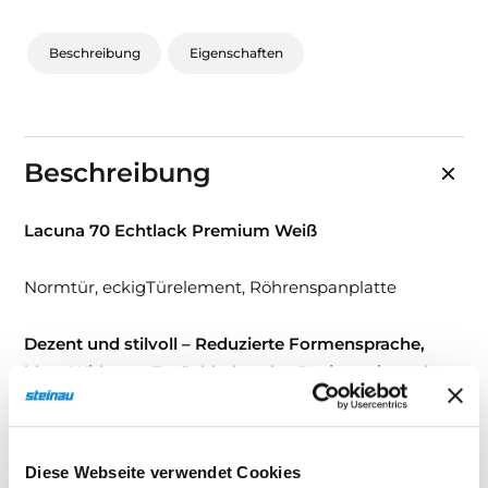
Beschreibung
Eigenschaften
Beschreibung
Lacuna 70 Echtlack Premium Weiß
Normtür, eckigTürelement, Röhrenspanplatte
Dezent und stilvoll – Reduzierte Formensprache,
klare Wirkung. Zurückhaltendes Design mit starker
Präsenz.
Diese Türserie verbindet eine hochwertige
Echtlack-Oberfläche mit einer klaren, reduzierten
Formensprache – und schafft so ein Erscheinungsbild,
Diese Webseite verwendet Cookies
das sowohl in klassische als auch moderne