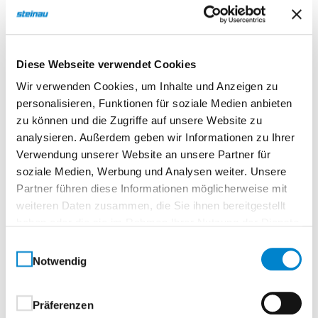
Normtür, rundTürelement, Vollspanplatte
Landhaus – Stilvolle Raumkomposition mit
Diese Webseite verwendet Cookies
Charakter. Tradition trifft Gestaltungsspielraum.
Wir verwenden Cookies, um Inhalte und Anzeigen zu
Die Serie Landhaus verkörpert eine moderne
personalisieren, Funktionen für soziale Medien anbieten
Interpretation klassischer Wohnkultur – mit Liebe
zu können und die Zugriffe auf unsere Website zu
zum Detail und einem ausgeprägten Gespür für Stil.
analysieren. Außerdem geben wir Informationen zu Ihrer
Dank der zahlreichen Ausführungen eröffnet sie
Verwendung unserer Website an unsere Partner für
vielfältige Möglichkeiten, Türen harmonisch in das
soziale Medien, Werbung und Analysen weiter. Unsere
Zusammenspiel von Möbeln, Wänden und
Partner führen diese Informationen möglicherweise mit
architektonischen Elementen zu integrieren.Ob
weiteren Daten zusammen, die Sie ihnen bereitgestellt
rustikal-elegant oder modern interpretiert –
haben oder die sie im Rahmen Ihrer Nutzung der Dienste
Landhaus bietet die perfekte Grundlage für eine
gesammelt haben.
Einwilligungsauswahl
repräsentative Raumgestaltung, die Individualität
Notwendig
und Wohnlichkeit vereint.
Präferenzen
Ihre Vorteile auf einen Blick: