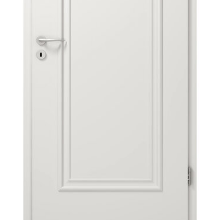
Sonnen- und Insektenschutz
Hochwasser­schutz
Dachboden­treppen