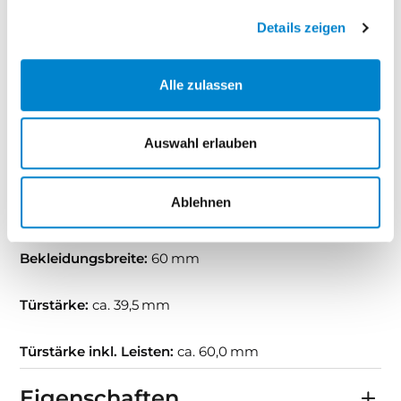
Zarge:
mit runder Kante, optional mit eckiger Kante,
siehe Ausstattung und Zubehör
Details zeigen
Bänder:
Bandfarbe vernickeltBand bis Türbreite 985
Alle zulassen
mm: V4426 WF, 3-teiligBand ab Türbreite 986 mm:
VX160‑18Band ab Türhöhe 2.236 mm: VX 160‑18,
Edelstahl
Auswahl erlauben
Schloss:
Klasse 1, BB, nickelsilber, Schließblech
Ablehnen
silberfarbig
Bekleidungsbreite:
60 mm
Türstärke:
ca. 39,5 mm
Türstärke inkl. Leisten:
ca. 60,0 mm
Eigenschaften