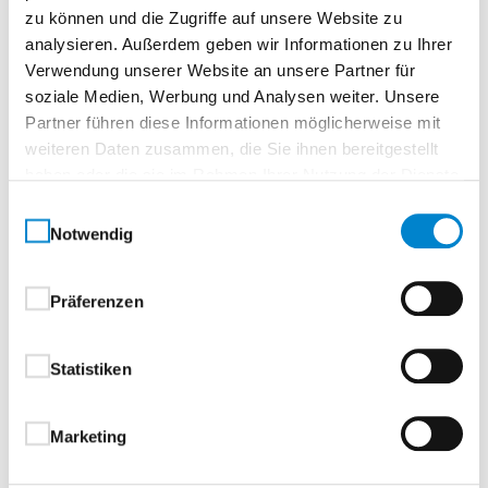
zu können und die Zugriffe auf unsere Website zu
Klassischer Stil modern interpretiert – passend
analysieren. Außerdem geben wir Informationen zu Ihrer
für traditionelle und zeitgemäße Wohnräume
Verwendung unserer Website an unsere Partner für
Harmonische Raumwirkung – durch
soziale Medien, Werbung und Analysen weiter. Unsere
abgestimmte Komposition von Tür, Wand und
Partner führen diese Informationen möglicherweise mit
Einrichtung
weiteren Daten zusammen, die Sie ihnen bereitgestellt
Ideal für stilvolle Innenarchitektur mit
haben oder die sie im Rahmen Ihrer Nutzung der Dienste
Persönlichkeit
gesammelt haben.
Einwilligungsauswahl
Notwendig
Landhaus – für alle, die Wohnräume mit Charme,
Qualität und gestalterischer Raffinesse schaffen
Präferenzen
möchten.
Statistiken
Türblatt:
mit runder Türkante, optional mit eckiger
oder stumpfer Türkante, siehe Ausstattung und
Zubehör. Türblatt mit eingefräster Profilleiste
Marketing