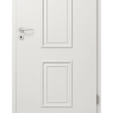
Sonnen- und Insektenschutz
Hochwasser­schutz
Dachboden­treppen