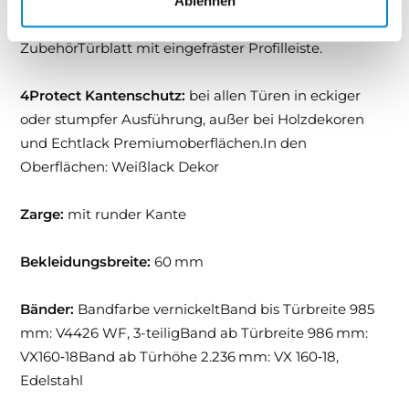
Türblatt:
mit runder Türkante, optional eckige oder
Ablehnen
stumpfe Türkante, siehe Ausstattung und
ZubehörTürblatt mit eingefräster Profilleiste.
4Protect Kantenschutz:
bei allen Türen in eckiger
oder stumpfer Ausführung, außer bei Holzdekoren
und Echtlack Premiumoberflächen.In den
Oberflächen: Weißlack Dekor
Zarge:
mit runder Kante
Bekleidungsbreite:
60 mm
Bänder:
Bandfarbe vernickeltBand bis Türbreite 985
mm: V4426 WF, 3-teiligBand ab Türbreite 986 mm:
VX160‑18Band ab Türhöhe 2.236 mm: VX 160‑18,
Edelstahl