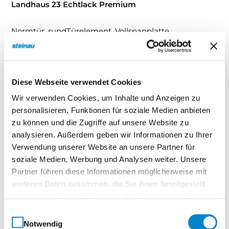
Landhaus 23 Echtlack Premium
Normtür, rundTürelement, Vollspanplatte
Landhaus – Stilvolle Raumkomposition mit
Charakter. Tradition trifft Gestaltungsspielraum.
Diese Webseite verwendet Cookies
Die Serie Landhaus verkörpert eine moderne
Interpretation klassischer Wohnkultur – mit Liebe
Wir verwenden Cookies, um Inhalte und Anzeigen zu
zum Detail und einem ausgeprägten Gespür für Stil.
personalisieren, Funktionen für soziale Medien anbieten
zu können und die Zugriffe auf unsere Website zu
Dank der zahlreichen Ausführungen eröffnet sie
analysieren. Außerdem geben wir Informationen zu Ihrer
vielfältige Möglichkeiten, Türen harmonisch in das
Verwendung unserer Website an unsere Partner für
Zusammenspiel von Möbeln, Wänden und
soziale Medien, Werbung und Analysen weiter. Unsere
architektonischen Elementen zu integrieren.Ob
Partner führen diese Informationen möglicherweise mit
rustikal-elegant oder modern interpretiert –
weiteren Daten zusammen, die Sie ihnen bereitgestellt
Landhaus bietet die perfekte Grundlage für eine
haben oder die sie im Rahmen Ihrer Nutzung der Dienste
repräsentative Raumgestaltung, die Individualität
gesammelt haben.
Einwilligungsauswahl
und Wohnlichkeit vereint.
Notwendig