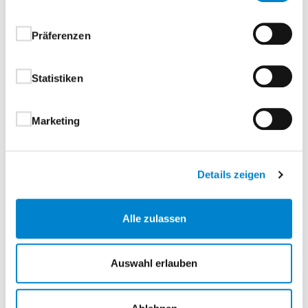
Ihre Vorteile auf einen Blick:
Präferenzen
Vielfältige Modellvarianten – für individuelle
Gestaltungskonzepte
Statistiken
Klassischer Stil modern interpretiert – passend
für traditionelle und zeitgemäße Wohnräume
Harmonische Raumwirkung – durch
Marketing
abgestimmte Komposition von Tür, Wand und
Einrichtung
Ideal für stilvolle Innenarchitektur mit
Details zeigen
Persönlichkeit
Alle zulassen
Landhaus – für alle, die Wohnräume mit Charme,
Qualität und gestalterischer Raffinesse schaffen
Auswahl erlauben
möchten.