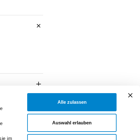
Alle zulassen
le
Auswahl erlauben
le
sie im