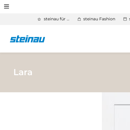
Suchen
steinau für ...
steinau Fashion
Zurück
Produkte
Suchen
Basic Aktionen 2026
Türen & Zargen
Lara
Tore
Industrie, Gewerbe, Öffentliche Hand
Antriebe
Stauraum­systeme