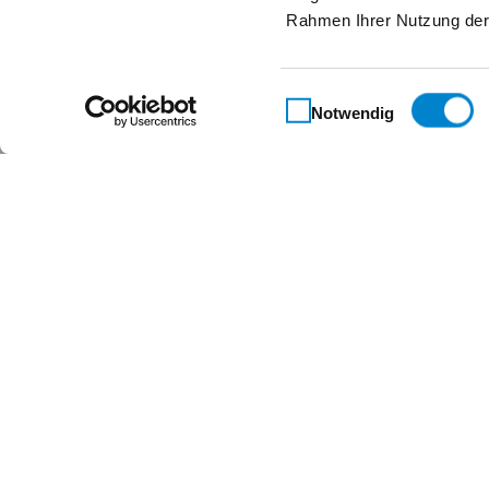
Rahmen Ihrer Nutzung der
Einwilligungsauswahl
Notwendig
Maßgeschneidert für 
Kontakt
Steinau KG
Im Ohl 14b
59757 Arnsberg
+49 2932 4906-9000
info@steinau.com