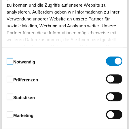
Zur Merkliste
zu können und die Zugriffe auf unsere Website zu
analysieren. Außerdem geben wir Informationen zu Ihrer
Verwendung unserer Website an unsere Partner für
soziale Medien, Werbung und Analysen weiter. Unsere
Partner führen diese Informationen möglicherweise mit
weiteren Daten zusammen, die Sie ihnen bereitgestellt
haben oder die sie im Rahmen Ihrer Nutzung der Dienste
gesammelt haben.
Einwilligungsauswahl
Notwendig
Beschreibung
Eigenschaften
Drücker & Griffe
Präferenzen
Beschreibung
Statistiken
Aluminium-Haustüren
Marketing
1-flügelig