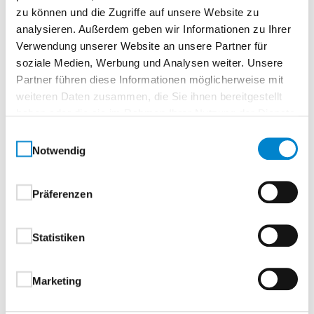
Zur Merkliste
zu können und die Zugriffe auf unsere Website zu
analysieren. Außerdem geben wir Informationen zu Ihrer
Verwendung unserer Website an unsere Partner für
soziale Medien, Werbung und Analysen weiter. Unsere
Partner führen diese Informationen möglicherweise mit
weiteren Daten zusammen, die Sie ihnen bereitgestellt
haben oder die sie im Rahmen Ihrer Nutzung der Dienste
gesammelt haben.
Einwilligungsauswahl
Notwendig
Beschreibung
Eigenschaften
Drücker & Griffe
Präferenzen
Beschreibung
Statistiken
Aluminium-Haustüren
Marketing
1-flügelig