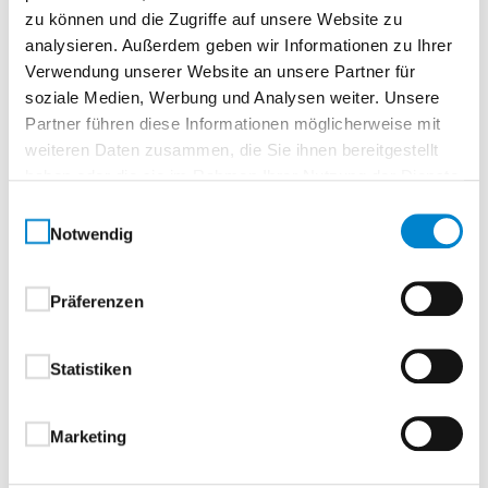
Zur Merkliste
zu können und die Zugriffe auf unsere Website zu
analysieren. Außerdem geben wir Informationen zu Ihrer
Verwendung unserer Website an unsere Partner für
soziale Medien, Werbung und Analysen weiter. Unsere
Partner führen diese Informationen möglicherweise mit
weiteren Daten zusammen, die Sie ihnen bereitgestellt
haben oder die sie im Rahmen Ihrer Nutzung der Dienste
gesammelt haben.
Einwilligungsauswahl
Notwendig
Beschreibung
Eigenschaften
Drücker & Griffe
Präferenzen
Beschreibung
Statistiken
Aluminium-Haustüren
Marketing
1-flügelig