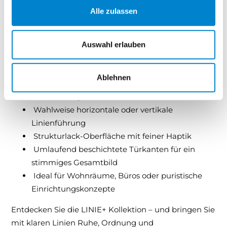
sorgt für ein angenehmes Gefühl beim Berühren. Die
Alle zulassen
Türkanten sind umlaufend beschichtet, was nicht nur
optisch überzeugt, sondern auch für besondere
Langlebigkeit steht.
Auswahl erlauben
Ihre Vorteile mit LINIE+:
Ablehnen
Geradliniges Design für moderne und klare
Raumkonzepte
Wahlweise horizontale oder vertikale
Linienführung
Strukturlack-Oberfläche mit feiner Haptik
Umlaufend beschichtete Türkanten für ein
stimmiges Gesamtbild
Ideal für Wohnräume, Büros oder puristische
Einrichtungskonzepte
Entdecken Sie die LINIE+ Kollektion – und bringen Sie
mit klaren Linien Ruhe, Ordnung und