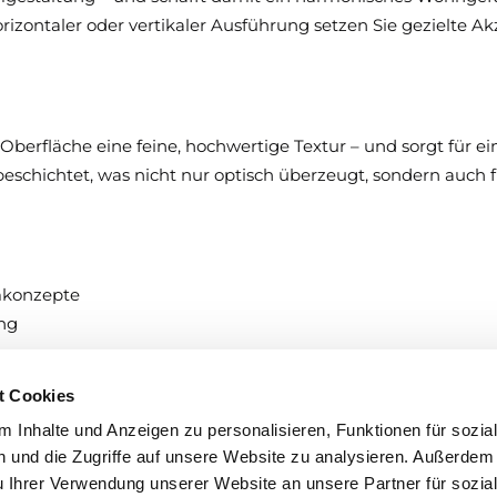
 horizontaler oder vertikaler Ausführung setzen Sie gezielte 
 Oberfläche eine feine, hochwertige Textur – und sorgt für 
schichtet, was nicht nur optisch überzeugt, sondern auch 
umkonzepte
ung
miges Gesamtbild
t Cookies
nrichtungskonzepte
 Inhalte und Anzeigen zu personalisieren, Funktionen für sozia
e mit klaren Linien Ruhe, Ordnung und Designkompetenz in
 und die Zugriffe auf unsere Website zu analysieren. Außerdem
u Ihrer Verwendung unserer Website an unsere Partner für sozia