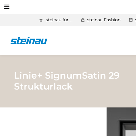
Suchen
steinau für ...
steinau Fashion
Zurück
Produkte
Suchen
Basic Aktionen 2026
Türen & Zargen
Linie+ SignumSatin 29
Strukturlack
Tore
Industrie, Gewerbe, Öffentliche Hand
Antriebe
Stauraum­systeme