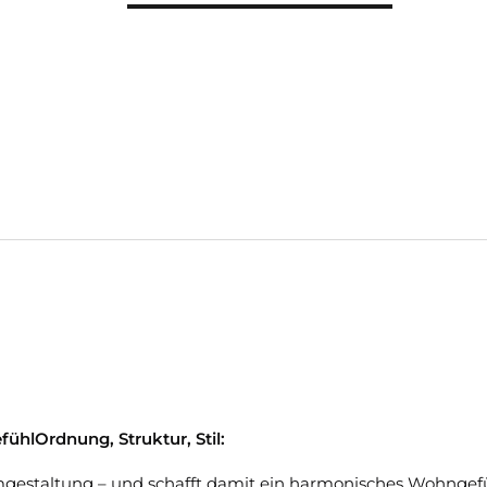
fühlOrdnung, Struktur, Stil:
aumgestaltung – und schafft damit ein harmonisches Wohngef