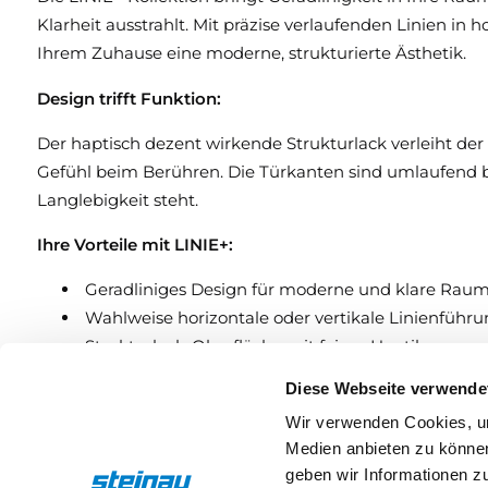
Klarheit ausstrahlt. Mit präzise verlaufenden Linien in
Ihrem Zuhause eine moderne, strukturierte Ästhetik.
Design trifft Funktion:
Der haptisch dezent wirkende Strukturlack verleiht der
Gefühl beim Berühren. Die Türkanten sind umlaufend be
Langlebigkeit steht.
Ihre Vorteile mit LINIE+:
Geradliniges Design für moderne und klare Ra
Wahlweise horizontale oder vertikale Linienführ
Strukturlack-Oberfläche mit feiner Haptik
Umlaufend beschichtete Türkanten für ein stim
Diese Webseite verwende
Ideal für Wohnräume, Büros oder puristische Ei
Wir verwenden Cookies, um
Entdecken Sie die LINIE+ Kollektion – und bringen Si
Medien anbieten zu können
geben wir Informationen z