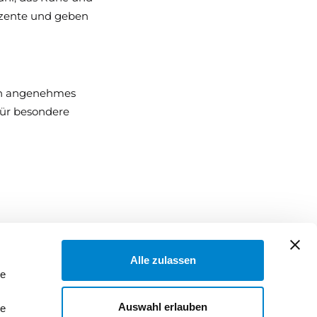
Akzente und geben
ein angenehmes
für besondere
Alle zulassen
le
 Ihre Wohnräume.
Auswahl erlauben
le