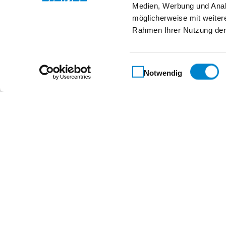
Medien, Werbung und Analy
Eigenschaften
möglicherweise mit weiter
Rahmen Ihrer Nutzung der
Einwilligungsauswahl
Notwendig
Maßgeschneidert für 
Kontakt
Steinau KG
Im Ohl 14b