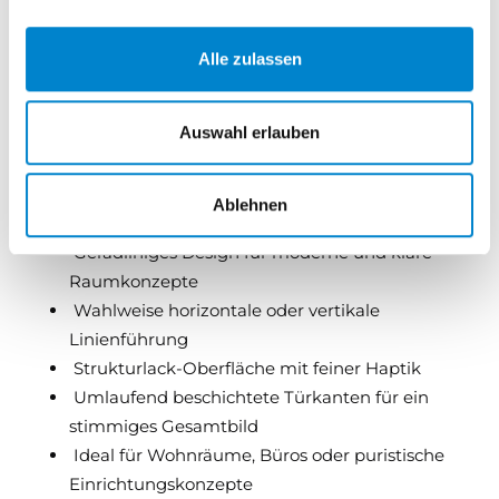
Der haptisch dezent wirkende Strukturlack verleiht
der Oberfläche eine feine, hochwertige Textur – und
Alle zulassen
sorgt für ein angenehmes Gefühl beim Berühren. Die
Türkanten sind umlaufend beschichtet, was nicht nur
optisch überzeugt, sondern auch für besondere
Auswahl erlauben
Langlebigkeit steht.
Ablehnen
Ihre Vorteile mit LINIE+:
Geradliniges Design für moderne und klare
Raumkonzepte
Wahlweise horizontale oder vertikale
Linienführung
Strukturlack-Oberfläche mit feiner Haptik
Umlaufend beschichtete Türkanten für ein
stimmiges Gesamtbild
Ideal für Wohnräume, Büros oder puristische
Einrichtungskonzepte