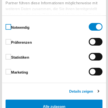
SignumSatin 20
Partner führen diese Informationen möglicherweise mit
weiteren Daten zusammen, die Sie ihnen bereitgestellt
GR020Glasart ESG Clear, V-Rillenschliff
haben oder die sie im Rahmen Ihrer Nutzung der Dienste
gesammelt haben.
Einwilligungsauswahl
LINIE+ Innentüren – Klare Linien für ein klares
Notwendig
WohngefühlOrdnung, Struktur, Stil:
Die LINIE+ Kollektion bringt Geradlinigkeit in Ihre
Präferenzen
Raumgestaltung – und schafft damit ein
harmonisches Wohngefühl, das Ruhe und Klarheit
Statistiken
ausstrahlt. Mit präzise verlaufenden Linien in
horizontaler oder vertikaler Ausführung setzen Sie
gezielte Akzente und geben Ihrem Zuhause eine
Marketing
moderne, strukturierte Ästhetik.Design trifft Funktion:
Der haptisch dezent wirkende Strukturlack verleiht
der Oberfläche eine feine, hochwertige Textur – und
Details zeigen
sorgt für ein angenehmes Gefühl beim Berühren. Die
Türkanten sind umlaufend beschichtet, was nicht nur
Alle zulassen
optisch überzeugt, sondern auch für besondere