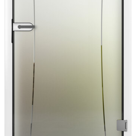
Sonnen- und Insektenschutz
Hochwasser­schutz
Dachboden­treppen