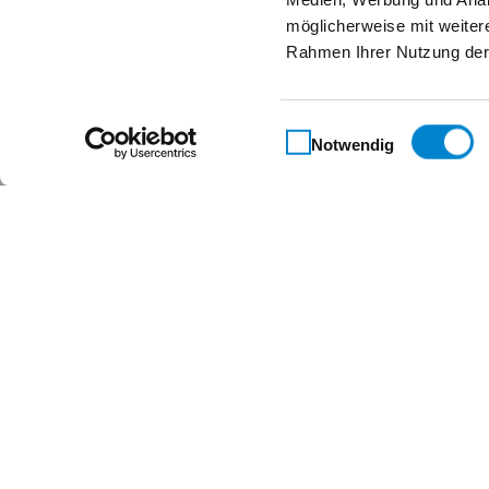
möglicherweise mit weiter
Rahmen Ihrer Nutzung der
Einwilligungsauswahl
Notwendig
Maßgeschneidert für 
Kontakt
Steinau KG
Im Ohl 14b
59757 Arnsberg
+49 2932 4906-9000
info@steinau.com