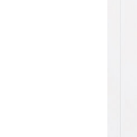
Sonnen- und Insektenschutz
Hochwasser­schutz
Dachboden­treppen