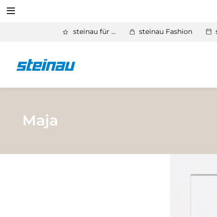
Suchen
steinau für ...
steinau Fashion
Zurück
Produkte
Suchen
Basic Aktionen 2026
Türen & Zargen
Maja
Tore
Industrie, Gewerbe, Öffentliche Hand
Antriebe
Stauraum­systeme