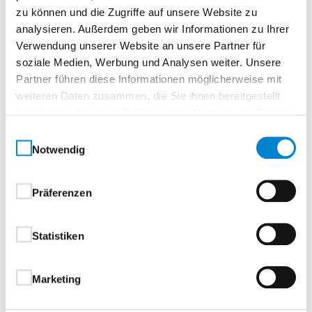
Zur Merkliste
zu können und die Zugriffe auf unsere Website zu
analysieren. Außerdem geben wir Informationen zu Ihrer
Verwendung unserer Website an unsere Partner für
soziale Medien, Werbung und Analysen weiter. Unsere
Partner führen diese Informationen möglicherweise mit
weiteren Daten zusammen, die Sie ihnen bereitgestellt
haben oder die sie im Rahmen Ihrer Nutzung der Dienste
gesammelt haben.
Einwilligungsauswahl
Notwendig
Beschreibung
Eigenschaften
Drücker & Griffe
Präferenzen
Beschreibung
Statistiken
Aluminium-Haustüren
Marketing
1-flügelig