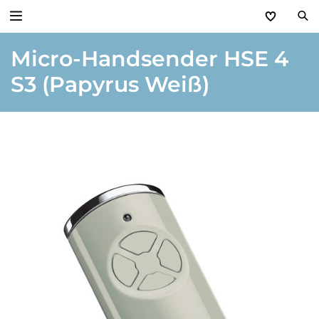
Micro-Handsender HSE 4
Zurück
S3 (Papyrus Weiß)
Produkte
Basic Aktionen 2026
Türen & Zargen
Tore
Industrie, Gewerbe, Öffentliche Hand
Antriebe
Stauraum­systeme