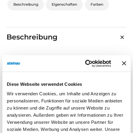
Beschreibung
Eigenschaften
Farben
Beschreibung
Der Micro-Handsender HSE 4 S3 ist ein kompakter 4-
Tasten-Handsender zur flexiblen Steuerung mehrerer
steinau Antriebe. Mit seiner hochwertigen
Verarbeitung und dem integrierten Schlüsselring ist
Diese Webseite verwendet Cookies
er ideal für den täglichen Einsatz geeignet und stets
Wir verwenden Cookies, um Inhalte und Anzeigen zu
griffbereit am Schlüsselbund.
personalisieren, Funktionen für soziale Medien anbieten
zu können und die Zugriffe auf unsere Website zu
Technische Details
analysieren. Außerdem geben wir Informationen zu Ihrer
Verwendung unserer Website an unsere Partner für
4-Tasten-Handsender (Impulsfunktion)
soziale Medien, Werbung und Analysen weiter. Unsere
Strukturierte Kunststoffoberfläche mit