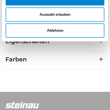
Einfache Bedienung per Impulsfunktion
Für Einfahrtstor-Antriebe LineaMatic H und STA
Auswahl erlauben
500 FU nur in Verbindung mit einem S3-
Funkempfänger nutzbar.
Ablehnen
Eigenschaften
Farben