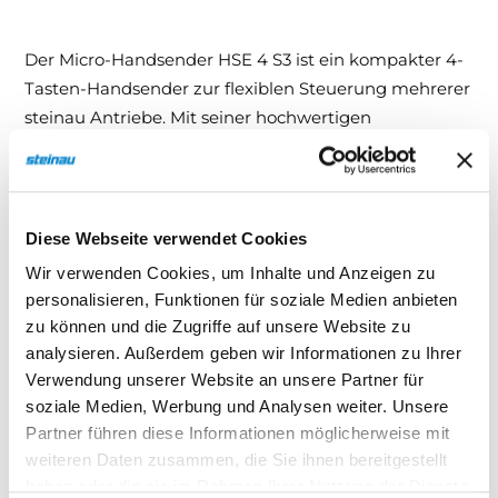
Der Micro-Handsender HSE 4 S3 ist ein kompakter 4-
Tasten-Handsender zur flexiblen Steuerung mehrerer
steinau Antriebe. Mit seiner hochwertigen
Verarbeitung und dem integrierten Schlüsselring ist
er ideal für den täglichen Einsatz geeignet und stets
griffbereit am Schlüsselbund.
Diese Webseite verwendet Cookies
Technische Details
Wir verwenden Cookies, um Inhalte und Anzeigen zu
personalisieren, Funktionen für soziale Medien anbieten
4-Tasten-Handsender (Impulsfunktion)
zu können und die Zugriffe auf unsere Website zu
Strukturierte Kunststoffoberfläche mit
analysieren. Außerdem geben wir Informationen zu Ihrer
verchromten Zink-Druckguss-Kappen
Verwendung unserer Website an unsere Partner für
soziale Medien, Werbung und Analysen weiter. Unsere
– Gehäusefarbe: Schwarz
Partner führen diese Informationen möglicherweise mit
weiteren Daten zusammen, die Sie ihnen bereitgestellt
Inklusive Schlüsselring zur Befestigung am
haben oder die sie im Rahmen Ihrer Nutzung der Dienste