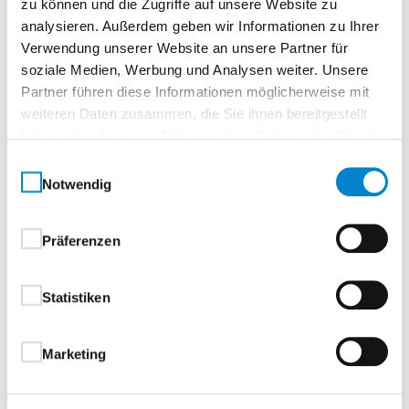
zu können und die Zugriffe auf unsere Website zu
Zur Merkliste
analysieren. Außerdem geben wir Informationen zu Ihrer
Verwendung unserer Website an unsere Partner für
soziale Medien, Werbung und Analysen weiter. Unsere
Partner führen diese Informationen möglicherweise mit
weiteren Daten zusammen, die Sie ihnen bereitgestellt
haben oder die sie im Rahmen Ihrer Nutzung der Dienste
gesammelt haben.
Einwilligungsauswahl
Notwendig
Beschreibung
Eigenschaften
Drücker & Griffe
Präferenzen
Beschreibung
Statistiken
Marketing
Aluminium-Haustüren
1-flügelig