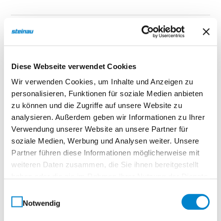
Beschreibung
Nero 14 Echtlack Premium Weiß
Diese Webseite verwendet Cookies
Wir verwenden Cookies, um Inhalte und Anzeigen zu
Normtür, eckigTürelement, Röhrenspanplatte
personalisieren, Funktionen für soziale Medien anbieten
zu können und die Zugriffe auf unsere Website zu
Vielfältig. Ausdrucksstark. Elegant.Schwarz trifft
analysieren. Außerdem geben wir Informationen zu Ihrer
Struktur.
Verwendung unserer Website an unsere Partner für
Die Wohnraumtür Nero setzt stilvolle Akzente durch
soziale Medien, Werbung und Analysen weiter. Unsere
ihre markanten, schwarz gefärbten V-Fugen, die
Partner führen diese Informationen möglicherweise mit
einen edlen Kontrast zur jeweiligen Oberfläche
weiteren Daten zusammen, die Sie ihnen bereitgestellt
bilden. Dieser besondere Effekt entsteht durch ein
haben oder die sie im Rahmen Ihrer Nutzung der Dienste
schwarz durchgefärbtes Deck, das mit der
gesammelt haben.
Einwilligungsauswahl
gewünschten Oberfläche verpresst und anschließend
Notwendig
präzise gefräst wird – für eine moderne Optik mit
®