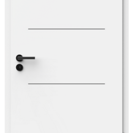
Sonnen- und Insektenschutz
Hochwasser­schutz
Dachboden­treppen