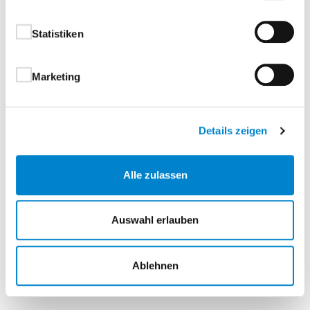
Charakter.Ob Durat
, Echtlack, Echtholz oder HPL –
bei Nero stehen Ihnen vielfältige
Statistiken
Oberflächenoptionen zur Verfügung, die sich
harmonisch in jedes Gestaltungskonzept einfügen.
Die Serie ist in zahlreichen Designs erhältlich und
Marketing
bietet damit maximale Gestaltungsfreiheit.
Ihre Vorteile auf einen Blick:
Details zeigen
Schwarz gefärbte V-Fugen – für elegante
Alle zulassen
Kontraste und moderne Linienführung
®
Individuelle Oberflächenwahl: Durat
, Echtlack,
Echtholz oder HPL
Auswahl erlauben
Präzise Fräsung auf schwarz durchgefärbtem
Deck – für hohe Designqualität
Ablehnen
Vielfältige Designs – passend für moderne und
anspruchsvolle Raumkonzepte