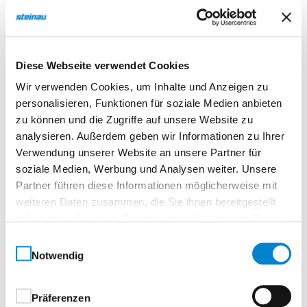
Beschreibung
Diese Webseite verwendet Cookies
Nero 15 Echtholz Asteiche Matt quer
Wir verwenden Cookies, um Inhalte und Anzeigen zu
personalisieren, Funktionen für soziale Medien anbieten
Normtür, eckigTürelement, Röhrenspanplatte
zu können und die Zugriffe auf unsere Website zu
analysieren. Außerdem geben wir Informationen zu Ihrer
Vielfältig. Ausdrucksstark. Elegant.Schwarz trifft
Verwendung unserer Website an unsere Partner für
Struktur.
soziale Medien, Werbung und Analysen weiter. Unsere
Partner führen diese Informationen möglicherweise mit
Die Innentür Nero setzt stilvolle Akzente durch ihre
weiteren Daten zusammen, die Sie ihnen bereitgestellt
markanten, schwarz gefärbten V-Fugen, die einen
haben oder die sie im Rahmen Ihrer Nutzung der Dienste
edlen Kontrast zur jeweiligen Oberfläche bilden.
gesammelt haben.
Dieser besondere Effekt entsteht durch ein schwarz
Einwilligungsauswahl
Notwendig
durchgefärbtes Deck, das mit der gewünschten
Oberfläche verpresst und anschließend präzise
gefräst wird – für eine moderne Optik mit Tiefe und
Präferenzen
®