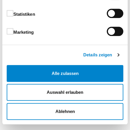
Charakter.Ob Durat
, Echtlack, Echtholz oder HPL –
bei Nero stehen Ihnen vielfältige
Statistiken
Oberflächenoptionen zur Verfügung, die sich
harmonisch in jedes Gestaltungskonzept einfügen.
Die Serie ist in zahlreichen Designs erhältlich und
Marketing
bietet damit maximale Gestaltungsfreiheit.
Ihre Vorteile auf einen Blick:
Details zeigen
Schwarz gefärbte V-Fugen – für elegante
Alle zulassen
Kontraste und moderne Linienführung
®
Individuelle Oberflächenwahl: Durat
, Echtlack,
Echtholz oder HPL
Auswahl erlauben
Präzise Fräsung auf schwarz durchgefärbtem
Deck – für hohe Designqualität
Ablehnen
Vielfältige Designs – passend für moderne und
anspruchsvolle Raumkonzepte