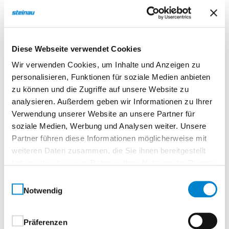
Beschreibung
Diese Webseite verwendet Cookies
Nero 85 Echtholz Asteiche matt
Wir verwenden Cookies, um Inhalte und Anzeigen zu
personalisieren, Funktionen für soziale Medien anbieten
Normtür, eckigTürelement, Röhrenspanplatte
zu können und die Zugriffe auf unsere Website zu
analysieren. Außerdem geben wir Informationen zu Ihrer
Vielfältig. Ausdrucksstark. Elegant.Schwarz trifft
Verwendung unserer Website an unsere Partner für
Struktur.
soziale Medien, Werbung und Analysen weiter. Unsere
Partner führen diese Informationen möglicherweise mit
Die Innentür Nero setzt stilvolle Akzente durch ihre
weiteren Daten zusammen, die Sie ihnen bereitgestellt
markanten, schwarz gefärbten V-Fugen, die einen
haben oder die sie im Rahmen Ihrer Nutzung der Dienste
edlen Kontrast zur jeweiligen Oberfläche bilden.
gesammelt haben.
Dieser besondere Effekt entsteht durch ein schwarz
Einwilligungsauswahl
Notwendig
durchgefärbtes Deck, das mit der gewünschten
Oberfläche verpresst und anschließend präzise
gefräst wird – für eine moderne Optik mit Tiefe und
Präferenzen
®