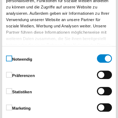
personalisieren, Funktionen für soziale Medien anbieten
zu können und die Zugriffe auf unsere Website zu
analysieren. Außerdem geben wir Informationen zu Ihrer
Verwendung unserer Website an unsere Partner für
D-415 Ovalrosette mit OGL –
soziale Medien, Werbung und Analysen weiter. Unsere
Gleitlagertechnik
Partner führen diese Informationen möglicherweise mit
weiteren Daten zusammen, die Sie ihnen bereitgestellt
Drückerführung aus einem wartungsfreien Gleitlager
haben oder die sie im Rahmen Ihrer Nutzung der Dienste
aus selbstschmierendem Kunststoff. Mit festem oder
gesammelt haben.
festdrehbarem Knopf und kraftvoller Rückholfeder.
Einwilligungsauswahl
Notwendig
Bündige Grundrosette, keine größere
Drückerbundbohrung erforderlich. Mit und ohne
Stütznockenerhältlich. Als Wechselbeschlag mit
Präferenzen
Knopf K-160 und K-116.
Benutzerkategorie Klasse 4
Statistiken
Stütznocken:
Ø 5 x 3 mm
Marketing