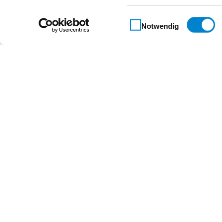
Beschreibung
Einwilligungsauswahl
Notwendig
Panik-Einsteckschloss
geprüft und zugelassen nach EN 179, EN 1125 und
für einflügelige Holz- und Stahl-Feuerschutztüre
Stulp eckig auf Anfrage
Eigenschaften