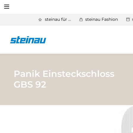
Suchen
steinau für ...
steinau Fashion
Zurück
Produkte
Suchen
Basic Aktionen 2026
Türen & Zargen
Panik Einsteckschloss
GBS 92
Tore
Industrie, Gewerbe, Öffentliche Hand
Antriebe
Stauraum­systeme