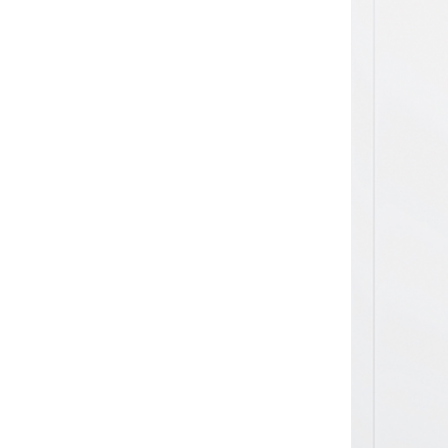
Sonnen- und Insektenschutz
Hochwasser­schutz
Dachboden­treppen