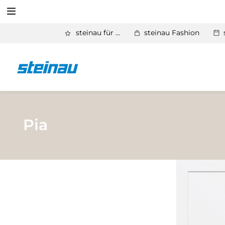
Suchen
steinau für ...
steinau Fashion
Zurück
Produkte
Suchen
Basic Aktionen 2026
Türen & Zargen
Pia
Tore
Industrie, Gewerbe, Öffentliche Hand
Antriebe
Stauraum­systeme