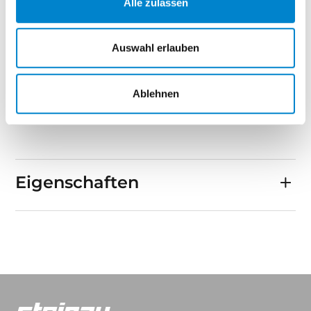
Alle zulassen
Schloss:
Klasse 1, BB, nickelsilber, Schließblech
silberfarbig
Auswahl erlauben
Bekleidungsbreite:
60 mm
Ablehnen
Türstärke:
ca. 39,5 mm
Eigenschaften