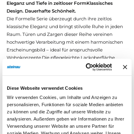
Eleganz und Tiefe in zeitloser FormKlassisches
Design. Dauerhafte Schönheit.
Die Formelle Serie überzeugt durch ihre zeitlos
klassische Eleganz und bringt stilvolle Ruhe in jeden
Raum. Türen und Zargen dieser Reihe vereinen
hochwertige Verarbeitung mit einem harmonischen
Erscheinungsbild – ideal für anspruchsvolle
Wohnkonzepte.Die pflegeleichte Lackoberfläche
sorgt nicht nur für einen edlen Look, sondern auch für
dauerhafte Freude im Alltag – beständig,
unempfindlich und leicht zu reinigen.
Diese Webseite verwendet Cookies
Ihre Vorteile auf einen Blick:
Wir verwenden Cookies, um Inhalte und Anzeigen zu
personalisieren, Funktionen für soziale Medien anbieten
Zeitlos elegantes Design – klassisch, stilvoll,
zu können und die Zugriffe auf unsere Website zu
hochwertig
analysieren. Außerdem geben wir Informationen zu Ihrer
Pflegeleichte Lackoberfläche – für dauerhafte
Verwendung unserer Website an unsere Partner für
Schönheit
soziale Medien, Werbung und Analysen weiter. Unsere