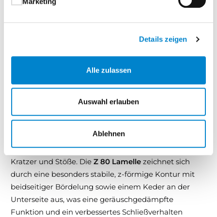
Marketing
Umsetzung unterschiedlichster Bauvorhaben.
Der robuste PVC-Kasten überzeugt durch seine
Details zeigen
langlebige Qualität und seine gute
Wärmedämmung. In Kombination mit dem
integrierten Raffstore sorgt er für zuverlässigen
Alle zulassen
Sonnen- und Sichtschutz und trägt zur Regulierung
des Raumklimas bei.
Auswahl erlauben
Lamellen:
Das Lamellenpaket ist aus speziallegiertem
Ablehnen
Aluminium gefertigt, doppelt einbrennlackiert und
extrem widerstandsfähig gegen Witterungseinflüsse,
Kratzer und Stöße. Die
Z 80 Lamelle
zeichnet sich
durch eine besonders stabile, z-förmige Kontur mit
beidseitiger Bördelung sowie einem Keder an der
Unterseite aus, was eine geräuschgedämpfte
Funktion und ein verbessertes Schließverhalten