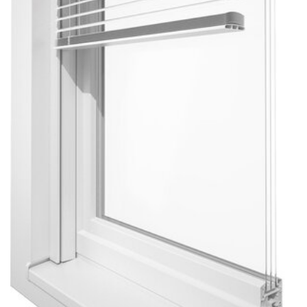
Sonnen- und Insektenschutz
Hochwasser­schutz
Dachboden­treppen