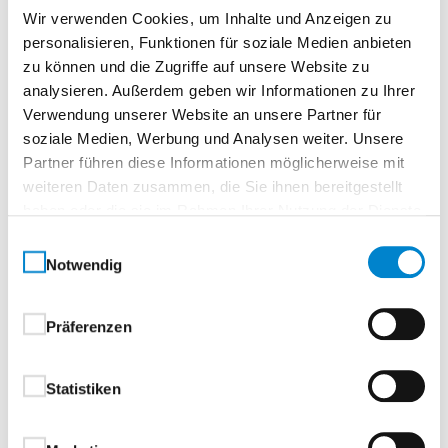
Wir verwenden Cookies, um Inhalte und Anzeigen zu
personalisieren, Funktionen für soziale Medien anbieten
Beschreibung
zu können und die Zugriffe auf unsere Website zu
analysieren. Außerdem geben wir Informationen zu Ihrer
Verwendung unserer Website an unsere Partner für
PVC-Aufsatzkasten
soziale Medien, Werbung und Analysen weiter. Unsere
Partner führen diese Informationen möglicherweise mit
Der PVC-Aufsatzkasten MIRO PLUS mit integriertem
weiteren Daten zusammen, die Sie ihnen bereitgestellt
Raffstore ist eine vielseitige Lösung für Neubauten
haben oder die sie im Rahmen Ihrer Nutzung der Dienste
und Renovierungen. Er lässt sich direkt auf das
gesammelt haben.
Einwilligungsauswahl
Fenster montieren und kann gemeinsam mit diesem
Notwendig
schnell und unkompliziert eingebaut werden – ideal
für effizientes Arbeiten auf der Baustelle.
Präferenzen
System:
Dank passender Adapterprofile, die auf verschiedene
Fenstersysteme abgestimmt sind, ist der MIRO PLUS
Statistiken
mit allen gängigen Fenstertypen kompatibel. So
bietet er maximale Flexibilität bei der Planung und