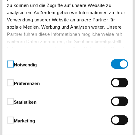
Zur Merkliste
zu können und die Zugriffe auf unsere Website zu
analysieren. Außerdem geben wir Informationen zu Ihrer
Verwendung unserer Website an unsere Partner für
soziale Medien, Werbung und Analysen weiter. Unsere
Partner führen diese Informationen möglicherweise mit
weiteren Daten zusammen, die Sie ihnen bereitgestellt
haben oder die sie im Rahmen Ihrer Nutzung der Dienste
gesammelt haben.
Einwilligungsauswahl
Notwendig
Beschreibung
Eigenschaften
Drücker & Griffe
Präferenzen
Beschreibung
Statistiken
Aluminium-Haustüren
Marketing
1-flügelig