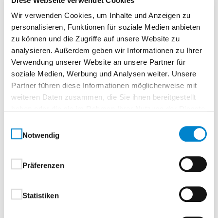
Diese Webseite verwendet Cookies
D-310 Rundrosette mit OKL Magis
Wir verwenden Cookies, um Inhalte und Anzeigen zu
Kugellagertechnik
personalisieren, Funktionen für soziale Medien anbieten
Objektbeschlag mit:
zu können und die Zugriffe auf unsere Website zu
Wartungsfreiem geschlossenem
analysieren. Außerdem geben wir Informationen zu Ihrer
Kugellager
Verwendung unserer Website an unsere Partner für
Integriertem Flexlager als Drückerführung
soziale Medien, Werbung und Analysen weiter. Unsere
Festdrehbar gelagert mit:
Partner führen diese Informationen möglicherweise mit
Federrückstellung
weiteren Daten zusammen, die Sie ihnen bereitgestellt
90° Festanschlag
haben oder die sie im Rahmen Ihrer Nutzung der Dienste
Stahlunterkonstruktion mit:
gesammelt haben.
Einwilligungsauswahl
Stütznocken
Notwendig
Integrierten Befestigungsbolzen
Verdeckte, durchgehende Verschraubung
Präferenzen
Abdeckrosetten im kantigen Design
Hinweis: Bei Wechselbeschlägen bitte die DIN-
Richtung beachten
Statistiken
Benutzerkategorie: Klasse 4