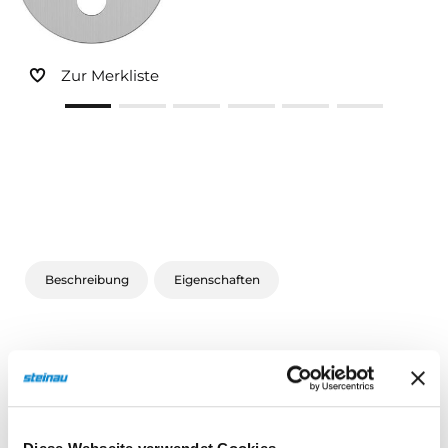
Sonnen- und Insektenschutz
Zur Merkliste
Hochwasser­schutz
Dachboden­treppen
Beschreibung
Eigenschaften
Beschreibung