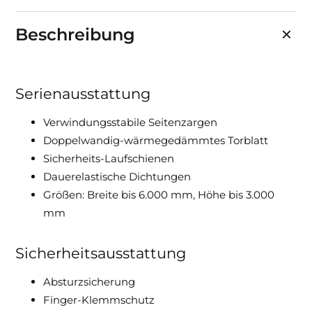
Sonnen- und Insektenschutz
Beschreibung
Hochwasser­schutz
Serienausstattung
Dachboden­treppen
Verwindungsstabile Seitenzargen
Doppelwandig-wärmegedämmtes Torblatt
Sicherheits-Laufschienen
Dauerelastische Dichtungen
Größen: Breite bis 6.000 mm, Höhe bis 3.000
mm
Sicherheitsausstattung
Absturzsicherung
Finger-Klemmschutz