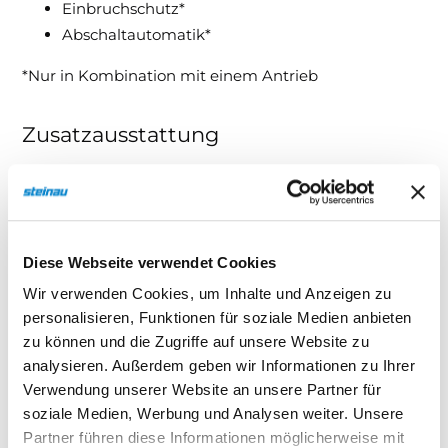
Einbruchschutz*
Abschaltautomatik*
*Nur in Kombination mit einem Antrieb
Zusatzausstattung
steinau Torantriebe für Netz- und Akku-Betrieb
Torantrieb inkl. Handsender
Bedienelemente z. B. Codetaster
Akku-Antrieb mit Solar-Modul
Diese Webseite verwendet Cookies
Außengriff
Wir verwenden Cookies, um Inhalte und Anzeigen zu
Verglasungen
personalisieren, Funktionen für soziale Medien anbieten
Notentriegelung für Garagen ohne zweiten
zu können und die Zugriffe auf unsere Website zu
Zugang
analysieren. Außerdem geben wir Informationen zu Ihrer
Schlupftüren
Verwendung unserer Website an unsere Partner für
soziale Medien, Werbung und Analysen weiter. Unsere
Bestellmaß
Partner führen diese Informationen möglicherweise mit