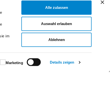
Alle zulassen
le
Auswahl erlauben
le
sie im
Ablehnen
Details zeigen
Marketing