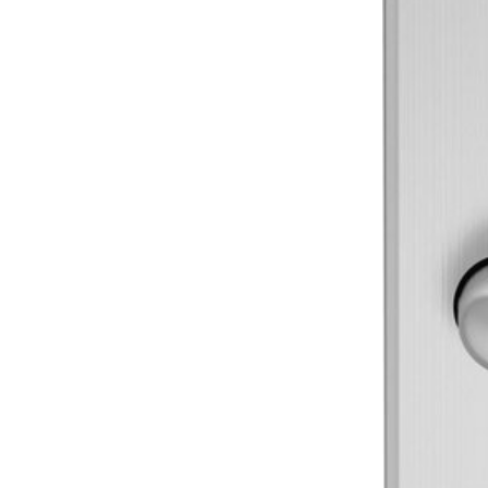
Sonnen- und Insektenschutz
Hochwasser­schutz
Dachboden­treppen