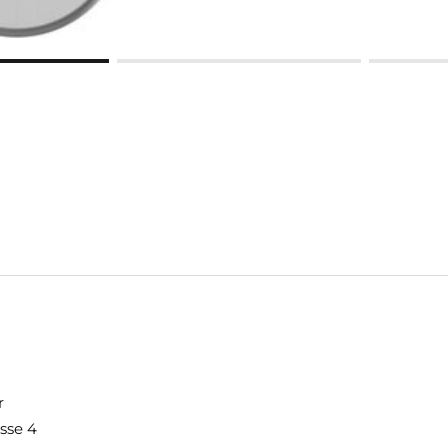
r
asse 4