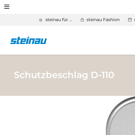
Suchen
steinau für ...
steinau Fashion
Zurück
Produkte
Suchen
Basic Aktionen 2026
Türen & Zargen
Schutzbeschlag D-110
Tore
Industrie, Gewerbe, Öffentliche Hand
Antriebe
Stauraum­systeme