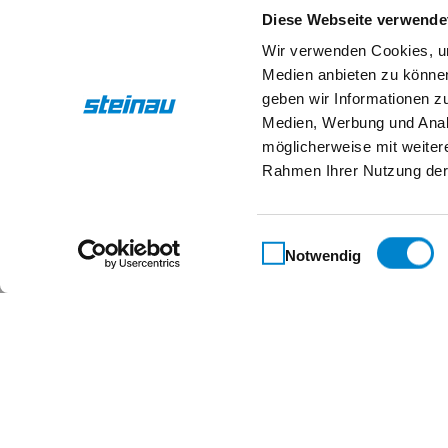
Diese Webseite verwende
Maßgeschneidert für 
Wir verwenden Cookies, um
Medien anbieten zu können
geben wir Informationen z
Medien, Werbung und Analy
möglicherweise mit weiter
Kontakt
Rahmen Ihrer Nutzung der
Steinau KG
Im Ohl 14b
59757 Arnsberg
Einwilligungsauswahl
Notwendig
+49 2932 4906-9000
info@steinau.com
Social-Media