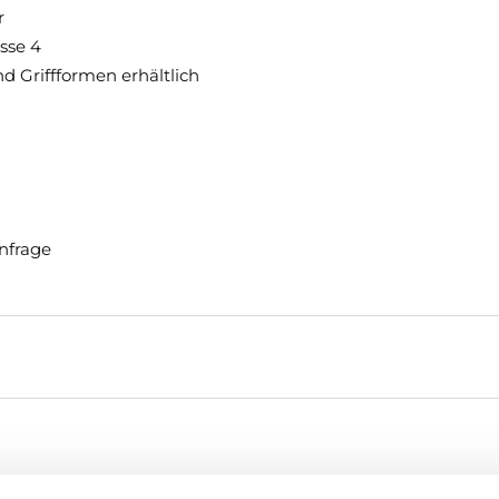
r
asse 4
 Griffformen erhältlich
nfrage