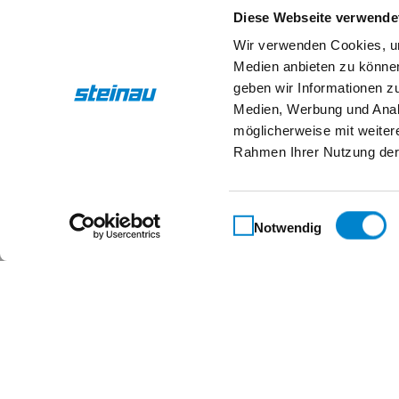
Diese Webseite verwende
Wir verwenden Cookies, um
Medien anbieten zu können
geben wir Informationen z
Maßgeschneidert für 
Medien, Werbung und Analy
möglicherweise mit weiter
Rahmen Ihrer Nutzung der
Kontakt
Einwilligungsauswahl
Steinau KG
Notwendig
Im Ohl 14b
59757 Arnsberg
+49 2932 4906-9000
info@steinau.com