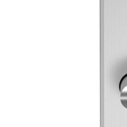
Sonnen- und Insektenschutz
Hochwasser­schutz
Dachboden­treppen