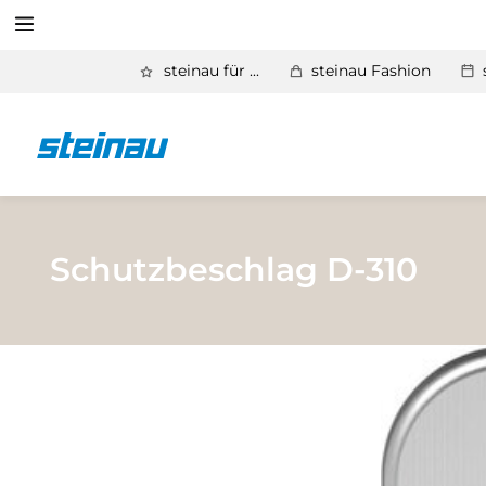
Suchen
steinau für ...
steinau Fashion
Zurück
Produkte
Suchen
Basic Aktionen 2026
Türen & Zargen
Schutzbeschlag D-310
Tore
Industrie, Gewerbe, Öffentliche Hand
Antriebe
Stauraum­systeme