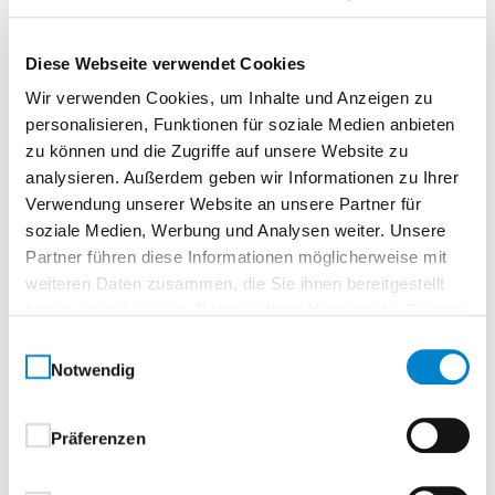
Diese Webseite verwendet Cookies
Wir verwenden Cookies, um Inhalte und Anzeigen zu
Beschreibung
Eigenschaften
personalisieren, Funktionen für soziale Medien anbieten
zu können und die Zugriffe auf unsere Website zu
analysieren. Außerdem geben wir Informationen zu Ihrer
Verwendung unserer Website an unsere Partner für
Beschreibung
soziale Medien, Werbung und Analysen weiter. Unsere
Partner führen diese Informationen möglicherweise mit
weiteren Daten zusammen, die Sie ihnen bereitgestellt
D-410 Langschildschutzbeschlag mit OGL
haben oder die sie im Rahmen Ihrer Nutzung der Dienste
Festdrehbar gelagert im wartungsfreien
gesammelt haben.
Einwilligungsauswahl
Gleitlager
Notwendig
Einbruchsicherheit von ES 1 / Klasse 2 bis ES 3 /
Klasse 4
Präferenzen
Als Wechselbeschlag mit verschiedenen Knopf-
und Griffformen erhältlich