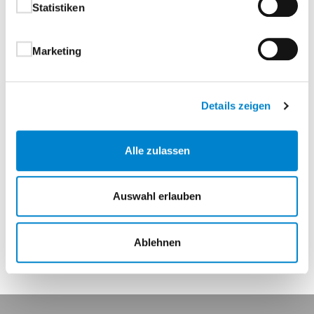
Statistiken
Benutzerkategorie Klasse 4
Stütznocken:
Ø 12 x 17 mm (M8)
Marketing
Ø 12 x 6 mm (M6)
Außenseite: Bauhöhe 15 mm (11 mm auf
Anfrage)
Details zeigen
Befestigungsbolzen (kurz) Ø 12 x 6 mm (M8) auf
Anfrage
Alle zulassen
FS-92 auf Anfrage
Auswahl erlauben
Eigenschaften
Ablehnen