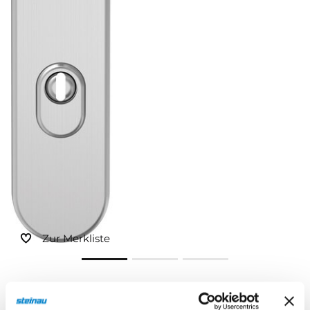
Sonnen- und Insektenschutz
Hochwasser­schutz
Dachboden­treppen
Zur Merkliste