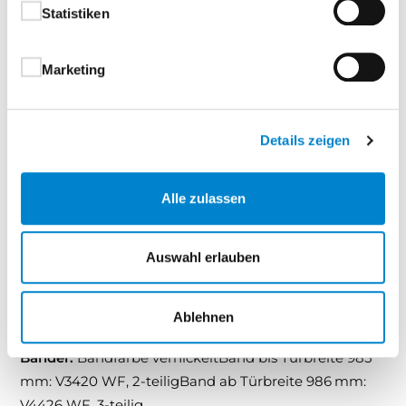
Statistiken
und Objektbereiche
Marketing
Signum Türen sind die perfekte Wahl für alle, die auf
feine Details, hochwertige Verarbeitung und ein
modernes Designstatement setzen.
Details zeigen
Türblatt:
mit runder Türkante, optional mit eckiger
oder stumpfer Türkante, siehe Ausstattung und
Alle zulassen
Zubehör.Türblatt mit eingefrästen und lackierten,
vertieften Fugen
Auswahl erlauben
Zarge:
mit runder Kante, optional mit eckiger Kante,
siehe Ausstattung und Zubehör
Ablehnen
Bänder:
Bandfarbe vernickeltBand bis Türbreite 985
mm: V3420 WF, 2-teiligBand ab Türbreite 986 mm:
V4426 WF, 3-teilig