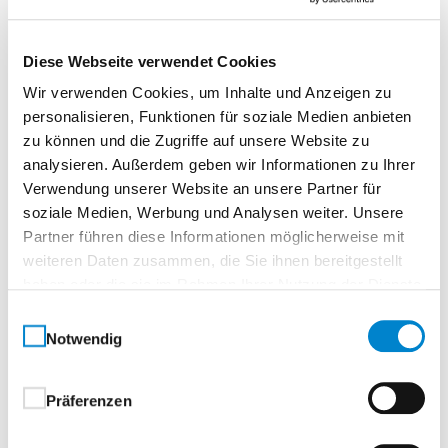
Normtür, rundTürelement, Röhrenspanplatte
Diese Webseite verwendet Cookies
Raffinierte Eleganz mit TiefeDesign mit Charakter.
Die Signum Türen beeindrucken durch ihre
Wir verwenden Cookies, um Inhalte und Anzeigen zu
personalisieren, Funktionen für soziale Medien anbieten
ausdrucksstarke Optik, die durch das Zusammenspiel
zu können und die Zugriffe auf unsere Website zu
von hochwertigen Oberflächen und der präzise
analysieren. Außerdem geben wir Informationen zu Ihrer
gearbeiteten, vertieften V-Fuge entsteht. Je nach
Verwendung unserer Website an unsere Partner für
Ausführung in Längs- oder Querrichtung sorgt das
soziale Medien, Werbung und Analysen weiter. Unsere
entstehende Schattenspiel für eine besondere
Partner führen diese Informationen möglicherweise mit
Tiefenwirkung und verleiht jeder Tür einen
weiteren Daten zusammen, die Sie ihnen bereitgestellt
raffinierten Look.Alle Vorzugsfarben sind auch in
haben oder die sie im Rahmen Ihrer Nutzung der Dienste
Echtlack Premium matt erhältlich.
gesammelt haben.
Einwilligungsauswahl
Notwendig
Ihre Vorteile auf einen Blick:
Attraktive V-Fuge in Längs- oder Querrichtung –
Präferenzen
für markante Linien und lebendige Struktur
Hochwertige Oberflächen – langlebig,