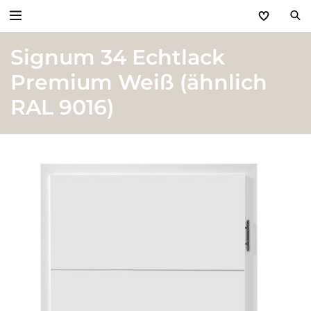
Signum 34 Echtlack
Zurück
Premium Weiß (ähnlich
Produkte
RAL 9016)
Basic Aktionen 2026
Türen & Zargen
Tore
Industrie, Gewerbe, Öffentliche Hand
Antriebe
Stauraum­systeme