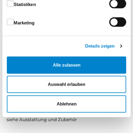
Statistiken
pflegeleicht und stilvoll
Zeitgemäßes Design – ideal für moderne Wohn-
und Objektbereiche
Marketing
Signum Türen sind die perfekte Wahl für alle, die auf
Details zeigen
feine Details, hochwertige Verarbeitung und ein
modernes Designstatement setzen.
Alle zulassen
Türblatt:
mit runder Türkante, optional mit eckiger
oder stumpfer Türkante, siehe Ausstattung und
Auswahl erlauben
Zubehör.Türblatt mit eingefrästen und lackierten,
vertieften Fugen
Ablehnen
Zarge:
mit runder Kante, optional mit eckiger Kante,
siehe Ausstattung und Zubehör