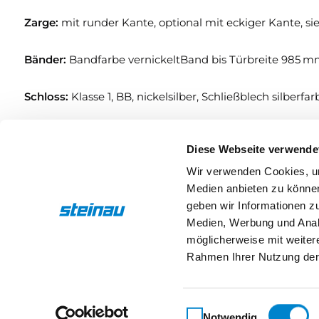
Zarge:
mit runder Kante, optional mit eckiger Kante, 
Bänder:
Bandfarbe vernickeltBand bis Türbreite 985 mm
Schloss:
Klasse 1, BB, nickelsilber, Schließblech silberfar
Bekleidungsbreite:
60 mm
Diese Webseite verwende
Türgewicht:
ca. 17, 3 kg/m²
Wir verwenden Cookies, um
Medien anbieten zu können
geben wir Informationen z
Türstärke:
ca. 39,5 mm
Medien, Werbung und Analy
möglicherweise mit weiter
Eigenschaften
Rahmen Ihrer Nutzung der
Einwilligungsauswahl
Notwendig