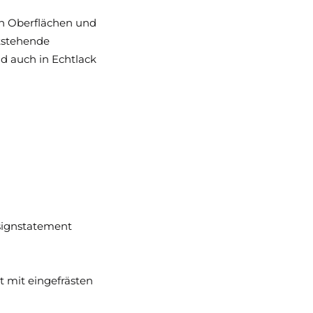
en Oberflächen und
ntstehende
nd auch in Echtlack
esignstatement
t mit eingefrästen