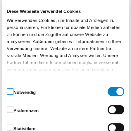
Normtür, rundTürelement, Vollspanplatte
Diese Webseite verwendet Cookies
Wir verwenden Cookies, um Inhalte und Anzeigen zu
Smart – Diskret. Klar. Stilvoll.Lichtdurchlässig mit
personalisieren, Funktionen für soziale Medien anbieten
Charakter.
zu können und die Zugriffe auf unsere Website zu
Die Türen der Smart Serie verbinden dezente Eleganz
analysieren. Außerdem geben wir Informationen zu Ihrer
mit funktionalem Design. Eingearbeitete Glaseinsätze
Verwendung unserer Website an unsere Partner für
sorgen für eine angenehme Lichtdurchlässigkeit –
soziale Medien, Werbung und Analysen weiter. Unsere
ohne zu viel preiszugeben. So entsteht eine stilvolle
Partner führen diese Informationen möglicherweise mit
Leichtigkeit, die Räume heller wirken lässt und
weiteren Daten zusammen, die Sie ihnen bereitgestellt
gleichzeitig Privatsphäre wahrt.Das Ergebnis ist ein
haben oder die sie im Rahmen Ihrer Nutzung der Dienste
raffiniertes Design, das gleichermaßen modern wie
gesammelt haben.
Einwilligungsauswahl
zurückhaltend wirkt – ideal für alle, die klare Linien
Notwendig
und subtile Details schätzen.
Präferenzen
Ihre Vorteile auf einen Blick:
Glaseinsätze mit begrenzter Durchsicht – für
Statistiken