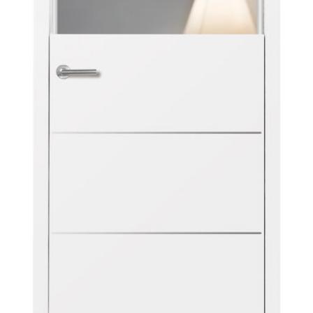
Sonnen- und Insektenschutz
Hochwasser­schutz
Dachboden­treppen