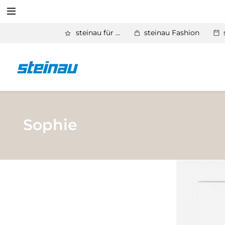
Suchen
steinau für ...
steinau Fashion
Zurück
Produkte
Suchen
Basic Aktionen 2026
Türen & Zargen
Sophie
Tore
Industrie, Gewerbe, Öffentliche Hand
Antriebe
Stauraum­systeme