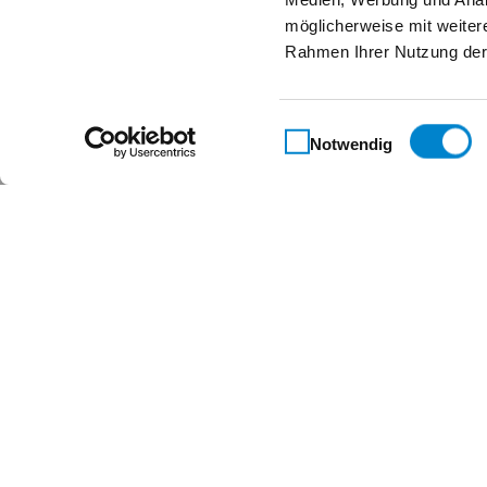
möglicherweise mit weiter
Rahmen Ihrer Nutzung der
Einwilligungsauswahl
Notwendig
Maßgeschneidert für 
Kontakt
Steinau KG
Im Ohl 14b
59757 Arnsberg
+49 2932 4906-9000
info@steinau.com