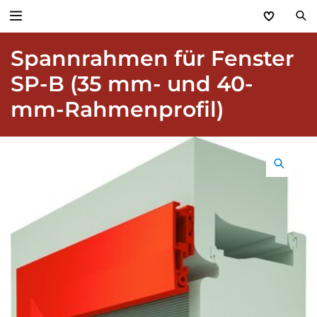
Spannrahmen für Fenster
Zurück
SP-B (35 mm- und 40-
Produkte
mm-Rahmenprofil)
Basic Aktionen 2026
Türen & Zargen
Tore
Industrie, Gewerbe, Öffentliche Hand
Antriebe
Stauraum­systeme