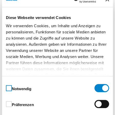
Diese Webseite verwendet Cookies
Beschreibung
Wir verwenden Cookies, um Inhalte und Anzeigen zu
personalisieren, Funktionen für soziale Medien anbieten
zu können und die Zugriffe auf unsere Website zu
Spannrahmen für Fenster
analysieren. Außerdem geben wir Informationen zu Ihrer
Verwendung unserer Website an unsere Partner für
Der robuste Spannrahmen SP-B von steinau bieten
soziale Medien, Werbung und Analysen weiter. Unsere
zuverlässigen Insektenschutz für flächenversetzte
Partner führen diese Informationen möglicherweise mit
Fenster. Der stranggepresste Aluminiumrahmen lässt
weiteren Daten zusammen, die Sie ihnen bereitgestellt
sich
ohne Bohren
schnell und unkompliziert über
haben oder die sie im Rahmen Ihrer Nutzung der Dienste
Befestigungshaken oder Federstifte montieren und
gesammelt haben.
Einwilligungsauswahl
wieder abnehmen. Die
dezenten, transparenten
Notwendig
Grifflaschen
sorgen dabei für ein besonders
komfortables Einsetzen und Herausnehmen des
Präferenzen
Rahmens – sauber, flexibel und jederzeit
rückstandslos. Dank seiner
Rahmenprofilvarianten in