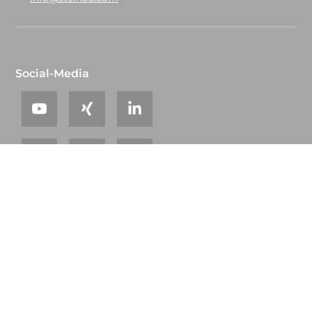
Social-Media
© 2026 steinau
Glossar
Sitemap
AGB
Datenschutz