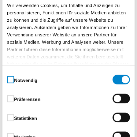
Wir verwenden Cookies, um Inhalte und Anzeigen zu
personalisieren, Funktionen für soziale Medien anbieten
zu können und die Zugriffe auf unsere Website zu
analysieren. Außerdem geben wir Informationen zu Ihrer
Beschreibung
Verwendung unserer Website an unsere Partner für
soziale Medien, Werbung und Analysen weiter. Unsere
Partner führen diese Informationen möglicherweise mit
Spannrahmen für Fenster
weiteren Daten zusammen, die Sie ihnen bereitgestellt
haben oder die sie im Rahmen Ihrer Nutzung der Dienste
Der robuste
Spannrahmen SP-F
von steinau bieten
gesammelt haben.
zuverlässigen Insektenschutz für flächenversetzte
Einwilligungsauswahl
Notwendig
Fenster. Der stranggepresste Aluminiumrahmen lässt
sich
ohne Bohren
schnell und unkompliziert über
Befestigungshaken oder Federstifte montieren und
Präferenzen
wieder abnehmen. Die
dezenten, transparenten
Grifflaschen
sorgen dabei für ein besonders
Statistiken
komfortables Einsetzen und Herausnehmen des
Rahmens – sauber, flexibel und jederzeit
rückstandslos. Dank seines
35-mm-