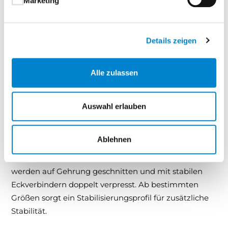
Marketing
Rahmenprofils
überzeugt der Spannrahmen zudem
durch hohe Stabilität und perfekte Passgenauigkeit
für unterschiedlichste Fenstersysteme.
Details zeigen
Gewebevarianten und Profile:
Alle zulassen
Die luftdurchlässigen Gewebe
sind in verschiedenen
Farben und Ausführungen erhältlich, um den
passenden Insektenschutz für jede Anwendung zu
Auswahl erlauben
bieten. Unsere Profile bestehen aus
stranggepresstem Aluminium
mit
Ablehnen
umweltfreundlicher Pulverbeschichtung, wählbar in
verschiedenen Farben oder RAL-Tönen. Die Rahmen
werden auf Gehrung geschnitten und mit stabilen
Eckverbindern doppelt verpresst. Ab bestimmten
Größen sorgt ein Stabilisierungsprofil für zusätzliche
Stabilität.