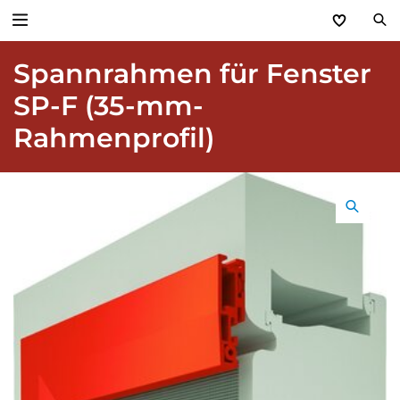
Spannrahmen für Fenster
Zurück
SP-F (35-mm-
Produkte
Rahmenprofil)
Basic Aktionen 2026
Türen & Zargen
Tore
Industrie, Gewerbe, Öffentliche Hand
Antriebe
Stauraum­systeme