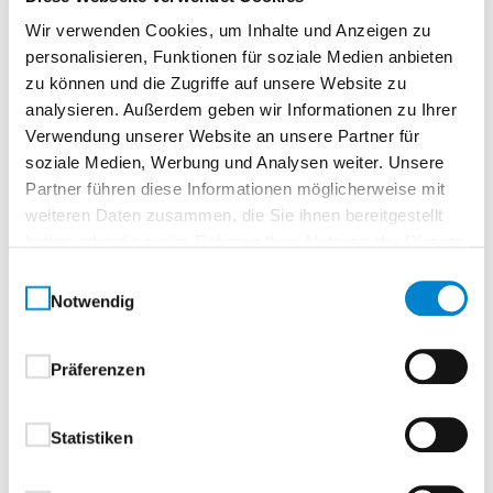
Wir verwenden Cookies, um Inhalte und Anzeigen zu
personalisieren, Funktionen für soziale Medien anbieten
zu können und die Zugriffe auf unsere Website zu
Beschreibung
analysieren. Außerdem geben wir Informationen zu Ihrer
Verwendung unserer Website an unsere Partner für
soziale Medien, Werbung und Analysen weiter. Unsere
Spannrahmen für Fenster
Partner führen diese Informationen möglicherweise mit
weiteren Daten zusammen, die Sie ihnen bereitgestellt
Der robuste
Spannrahmen SP-F
von steinau bieten
haben oder die sie im Rahmen Ihrer Nutzung der Dienste
zuverlässigen Insektenschutz
für flächenversetzte
gesammelt haben.
Fenster.
Der stranggepresste Aluminiumrahmen lässt
Einwilligungsauswahl
Notwendig
sich
ohne Bohren
schnell und unkompliziert über
Befestigungshaken oder Federstifte montieren und
wieder abnehmen. Die
dezenten, transparenten
Präferenzen
Grifflaschen
sorgen dabei für ein besonders
komfortables Einsetzen und Herausnehmen des
Statistiken
Rahmens – sauber, flexibel und jederzeit
rückstandslos. Dank seines
24-mm-