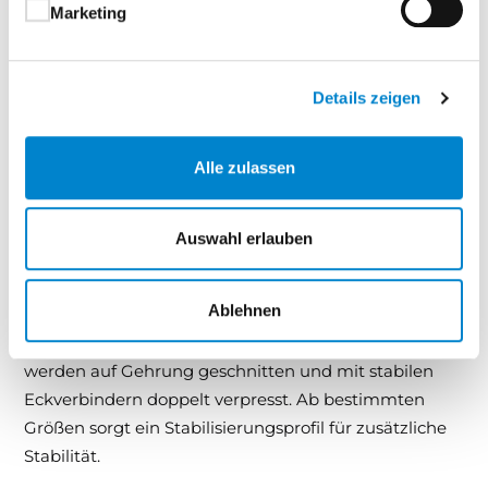
Rahmenprofils
überzeugt der Spannrahmen zudem
Marketing
durch hohe Stabilität, eine schlanke Optik und
perfekte Passgenauigkeit für unterschiedlichste
Fenstersysteme.
Details zeigen
Gewebevarianten und Profile:
Alle zulassen
Die
luftdurchlässigen Gewebe sind in verschiedenen
Farben und Ausführungen erhältlich
, um den
passenden Insektenschutz für jede Anwendung zu
Auswahl erlauben
bieten. Unsere Profile bestehen aus
stranggepresstem Aluminium
mit
Ablehnen
umweltfreundlicher Pulverbeschichtung,
wählbar in
verschiedenen Farben oder RAL-Tönen
. Die Rahmen
werden auf Gehrung geschnitten und mit stabilen
Eckverbindern doppelt verpresst. Ab bestimmten
Größen sorgt ein Stabilisierungsprofil für zusätzliche
Stabilität.