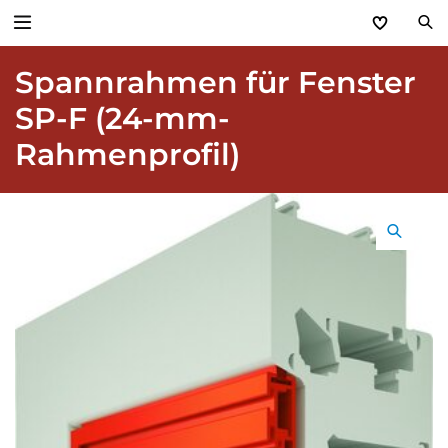
Spannrahmen für Fenster
Zurück
SP-F (24-mm-
Produkte
Rahmenprofil)
Basic Aktionen 2026
Türen & Zargen
Tore
Industrie, Gewerbe, Öffentliche Hand
Antriebe
Stauraum­systeme